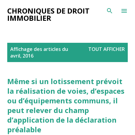
Accéder au contenu principal
CHRONIQUES DE DROIT
IMMOBILIER
A
Affichage des articles du
TOUT AFFICHER
r
avril, 2016
t
i
c
Même si un lotissement prévoit
l
la réalisation de voies, d’espaces
e
ou d’équipements communs, il
s
peut relever du champ
d’application de la déclaration
préalable