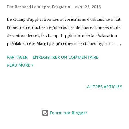
Par
Bernard Lemiegre-Forgiarini
avril 23, 2016
Le champ d’application des autorisations d’urbanisme a fait
l’objet de retouches régulières ces dernières années et, de
décret en décret, le champ d’application de la déclaration
préalable a été élargi jusqu’à couvrir certaines hypothèses
de lotissements nécessitant la réalisation de voies,
PARTAGER
ENREGISTRER UN COMMENTAIRE
d’espaces ou d’équipements communs à plusieurs lots.
READ MORE »
Selon l’Art. L. 442-1 du code de l’urbanisme (Ord. no 2011-
1916 du 22 déc. 2011, art. 2, en vigueur le 1er mars 2012) «
Constitue un lotissement la division en propriété ou en
AUTRES ARTICLES
jouissance d’une unité foncière ou de plusieurs unités
foncières contiguës ayant pour objet de créer un ou
plusieurs lots destinés à être bâtis ». Depuis l’entrée en
Fourni par Blogger
vigueur de la réforme des autorisations d’urbanisme, le 1er
octobre 2007, toute division foncière constitutive de