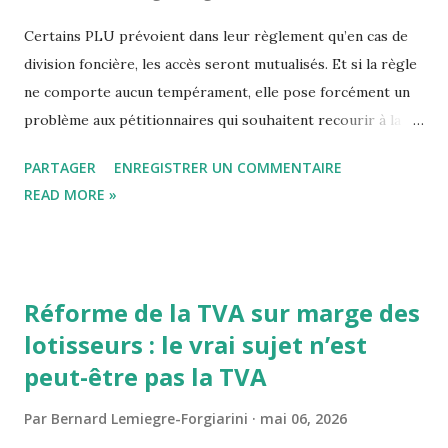
Certains PLU prévoient dans leur règlement qu’en cas de
division foncière, les accès seront mutualisés. Et si la règle
ne comporte aucun tempérament, elle pose forcément un
problème aux pétitionnaires qui souhaitent recourir à la
procédure de déclaration préalable afin de diviser leur
PARTAGER
ENREGISTRER UN COMMENTAIRE
terrain constructible desservi par une voie publique qui ne
READ MORE »
nécessiterait pas, en principe, de créer un accès mutualisé,
chaque lot pouvant disposer de son propre accès. Le
principe prévu par le code de l’urbanisme Le code de
l’urbanisme prévoit que la création ou l'aménagement de
Réforme de la TVA sur marge des
voies, d'espaces ou d'équipements communs à plusieurs
lotisseurs : le vrai sujet n’est
lots à bâtir impose obligatoirement l'obtention d'un permis
peut-être pas la TVA
d'aménager : Article R.421-19 du code de l’urbanisme :
Doivent être précédés de la délivrance d'un permis
Par
Bernard Lemiegre-Forgiarini
mai 06, 2026
d'aménager : a) Les lotissements : -qui prévoient la